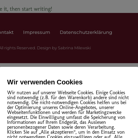
 it, then start writing!
ontakt
Impressum
Datenschutzerklärung
All rights Reserved. Design by Sabrina Milewski
Mitgliederbereich mit
DigiMember
Created with
Summit-Suite
Wir verwenden Cookies
Wir nutzen auf unserer Webseite Cookies. Einige Cookies
sind notwendig (z.B. für den Warenkorb) andere sind nicht
notwendig. Die nicht-notwendigen Cookies helfen uns bei
der Optimierung unseres Online-Angebotes, unserer
Webseitenfunktionen und werden für Marketingzwecke
eingesetzt. Die Einwilligung umfasst die Speicherung von
Informationen auf Ihrem Endgerät, das Auslesen
personenbezogener Daten sowie deren Verarbeitung.
Klicken Sie auf „Alle akzeptieren“, um in den Einsatz von
nicht notwendigen Cookies einzuwilligen oder auf „Alle