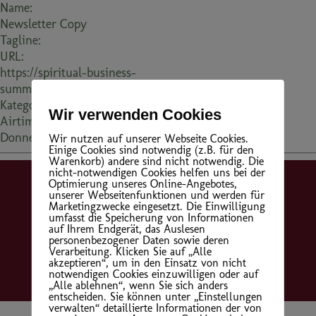
Name:
Newsletter Copy
Tagline:
URL:
https://spiritual-business-
summit.de/speakertemplate/newsletter-copy/
Kategorie(n):
Wir verwenden Cookies
Airtime:
Donnerstag, 1. Januar 00:00
Wir nutzen auf unserer Webseite Cookies.
Einige Cookies sind notwendig (z.B. für den
Warenkorb) andere sind nicht notwendig. Die
nicht-notwendigen Cookies helfen uns bei der
Optimierung unseres Online-Angebotes,
unserer Webseitenfunktionen und werden für
Startseite
Kontakt
Impressum
Marketingzwecke eingesetzt. Die Einwilligung
umfasst die Speicherung von Informationen
auf Ihrem Endgerät, das Auslesen
Datenschutzerklärung
personenbezogener Daten sowie deren
Verarbeitung. Klicken Sie auf „Alle
akzeptieren“, um in den Einsatz von nicht
© 2022 All rights Reserved. Design by Sabrina Milewski
notwendigen Cookies einzuwilligen oder auf
„Alle ablehnen“, wenn Sie sich anders
entscheiden. Sie können unter „Einstellungen
verwalten“ detaillierte Informationen der von
Mitgliederbereich mit
DigiMember