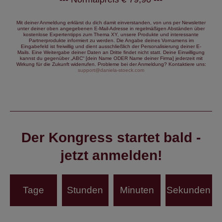
Mit deiner Anmeldung erklärst du dich damit einverstanden, von uns per Newsletter
unter deiner oben angegebenen E-Mail-Adresse in regelmäßigen Abständen über
kostenlose Expertentipps zum Thema XY, unsere Produkte und interessante
Partnerprodukte informiert zu werden. Die Angabe deines Vornamens im
Eingabefeld ist freiwillig und dient ausschließlich der Personalisierung deiner E-
Mails. Eine Weitergabe deiner Daten an Dritte findet nicht statt. Deine Einwilligung
kannst du gegenüber „ABC“ [dein Name ODER Name deiner Firma] jederzeit mit
Wirkung für die Zukunft widerrufen. Probleme bei der Anmeldung? Kontaktiere uns:
support@daniela-stoeck.com
Der Kongress startet bald -
jetzt anmelden!
Tage
Stunden
Minuten
Sekunden