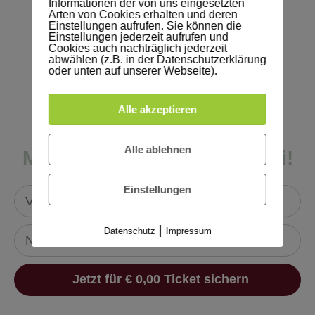
Informationen der von uns eingesetzten
Verena Bußjäger
Arten von Cookies erhalten und deren
Einstellungen aufrufen. Sie können die
Nutze die Kraft Deiner Stimme im Business
Einstellungen jederzeit aufrufen und
Cookies auch nachträglich jederzeit
abwählen (z.B. in der Datenschutzerklärung
oder unten auf unserer Webseite).
Yvonne Knies-Peter
Wie du auch ohne Logo sichtbar wirst. 5 Tipps
Alle akzeptieren
für dein Branddesign.
Alle ablehnen
Melde dich an und sei dabei!
Einstellungen
|
Datenschutz
Impressum