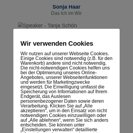
Sonja Haar
Das Ich im Wir
Tanja Schön
Starte 2024 mit E-Mail-Marketing, baue dir
Wir verwenden Cookies
eine Community, die du direkt erreichen
kannst, auf und sag „Adieu Social-Media
Wir nutzen auf unserer Webseite Cookies.
Einige Cookies sind notwendig (z.B. für den
Algorithmus!“.
Warenkorb) andere sind nicht notwendig.
Die nicht-notwendigen Cookies helfen uns
bei der Optimierung unseres Online-
Angebotes, unserer Webseitenfunktionen
Ulrike Braun
und werden für Marketingzwecke
eingesetzt. Die Einwilligung umfasst die
Onboarding mit Style
Speicherung von Informationen auf Ihrem
Endgerät, das Auslesen
personenbezogener Daten sowie deren
Verarbeitung. Klicken Sie auf „Alle
Vanessa Neumann
akzeptieren“, um in den Einsatz von nicht
notwendigen Cookies einzuwilligen oder
Magnetic Marketing by Design
auf „Alle ablehnen“, wenn Sie sich anders
entscheiden. Sie können unter
„Einstellungen verwalten“ detaillierte