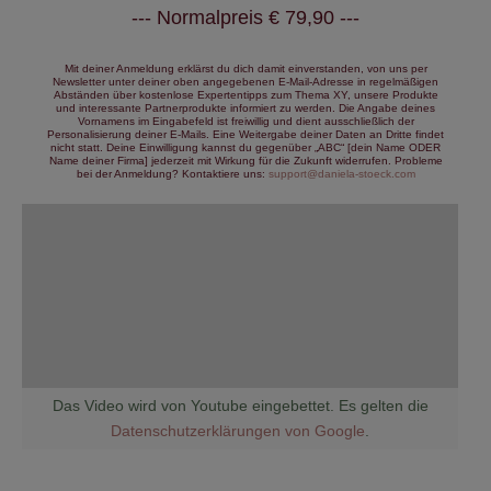
--- Normalpreis € 79,90 ---
Mit deiner Anmeldung erklärst du dich damit einverstanden, von uns per
Newsletter unter deiner oben angegebenen E-Mail-Adresse in regelmäßigen
Abständen über kostenlose Expertentipps zum Thema XY, unsere Produkte
und interessante Partnerprodukte informiert zu werden. Die Angabe deines
Vornamens im Eingabefeld ist freiwillig und dient ausschließlich der
Personalisierung deiner E-Mails. Eine Weitergabe deiner Daten an Dritte findet
nicht statt. Deine Einwilligung kannst du gegenüber „ABC“ [dein Name ODER
Name deiner Firma] jederzeit mit Wirkung für die Zukunft widerrufen. Probleme
bei der Anmeldung? Kontaktiere uns:
support@daniela-stoeck.com
Das Video wird von Youtube eingebettet. Es gelten die
Datenschutzerklärungen von Google
.