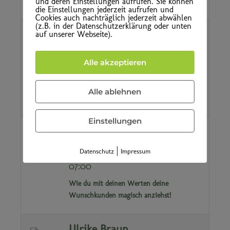
und deren Einstellungen aufrufen. Sie können
die Einstellungen jederzeit aufrufen und
Cookies auch nachträglich jederzeit abwählen
(z.B. in der Datenschutzerklärung oder unten
Nicole Keck
auf unserer Webseite).
27. Februar 2024
07:00 - (28. Februar 2024)
Alle akzeptieren
07:00
So wird dein Angebot zum
Alle ablehnen
Lieblingsprodukt deiner Kunden
Einstellungen
Jenny Lam
27. Februar 2024
|
Datenschutz
Impressum
07:00 - (28. Februar 2024)
07:00
Wie du mit deinen Werten deine
Wunschkunden magisch anziehst!
Ulrike Braun