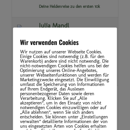
Deine Heldenreise zu den ersten 10k
Julia Mandl
26. Februar 2024
07:00 - (27. Februar 2024)
Wir verwenden Cookies
07:00
Wir nutzen auf unserer Webseite Cookies.
Wie du mit strategischem
Einige Cookies sind notwendig (z.B. für den
Warenkorb) andere sind nicht notwendig. Die
Storytelling auf Social Media,
nicht-notwendigen Cookies helfen uns bei der
sichtbar wirst, Vertrauen aufbaust &
Optimierung unseres Online-Angebotes,
unserer Webseitenfunktionen und werden für
verkaufst!
Marketingzwecke eingesetzt. Die Einwilligung
umfasst die Speicherung von Informationen
auf Ihrem Endgerät, das Auslesen
Kristin Hielscher
personenbezogener Daten sowie deren
Verarbeitung. Klicken Sie auf „Alle
27. Februar 2024
akzeptieren“, um in den Einsatz von nicht
07:00 - (28. Februar 2024)
notwendigen Cookies einzuwilligen oder auf
„Alle ablehnen“, wenn Sie sich anders
07:00
entscheiden. Sie können unter „Einstellungen
verwalten“ detaillierte Informationen der von
Consistent Content - dank einem
uns eingesetzten Arten von Cookies erhalten
entspannten Workflow mit Notion